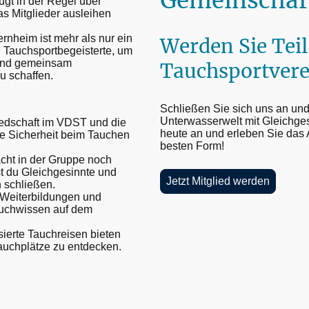
Gemeinschaft
ügt in der Regel über
s Mitglieder ausleihen
nheim ist mehr als nur ein
Werden Sie Teil
ch Tauchsportbegeisterte, um
n und gemeinsam
Tauchsportvere
u schaffen.
Schließen Sie sich uns an und
Unterwasserwelt mit Gleichge
iedschaft im VDST und die
heute an und erleben Sie das 
 die Sicherheit beim Tauchen
besten Form!
ht in der Gruppe noch
t du Gleichgesinnte und
Jetzt Mitglied werden
 schließen.
Weiterbildungen und
auchwissen auf dem
erte Tauchreisen bieten
Tauchplätze zu entdecken.