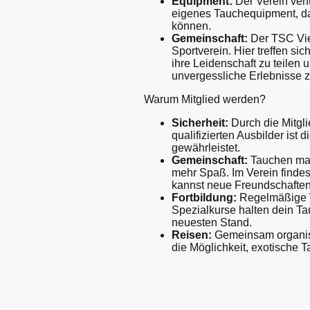
Equipment:
Der Verein verf
eigenes Tauchequipment, da
können.
Gemeinschaft:
Der TSC Vier
Sportverein. Hier treffen si
ihre Leidenschaft zu teile
unvergessliche Erlebnisse z
Warum Mitglied werden?
Sicherheit:
Durch die Mitgl
qualifizierten Ausbilder ist
gewährleistet.
Gemeinschaft:
Tauchen mac
mehr Spaß. Im Verein findes
kannst neue Freundschaften
Fortbildung:
Regelmäßige 
Spezialkurse halten dein T
neuesten Stand.
Reisen:
Gemeinsam organisi
die Möglichkeit, exotische 